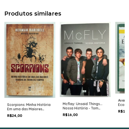
Produtos similares
Avent
Mcflay: Unsaid Things...
Econo
Scorpions: Minha História
Nossa História - Tom
Autobi
Em uma das Maiores
R$13
Fletcher e Outros
Franco
Bandas e Todos os
R$16,00
R$24,00
Tempos - Herman Rarebel
e Michael Krikorian