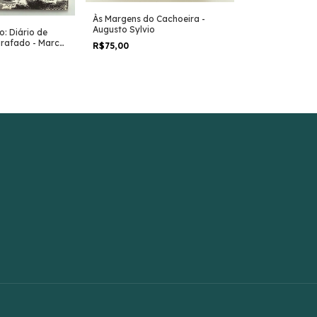
Às Margens do Cachoeira -
Augusto Sylvio
o: Diário de
Os Olhos do De
grafado - Marco
R$75,00
Lucchesi
R$20,00