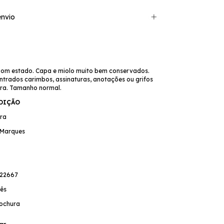
nvio
bom estado. Capa e miolo muito bem conservados.
trados carimbos, assinaturas, anotações ou grifos
ura. Tamanho normal.
EDIÇÃO
ira
 Marques
022667
ês
ochura