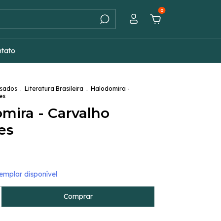
0
ntato
Usados
.
Literatura Brasileira
.
Halodomira -
es
mira - Carvalho
es
mplar disponível