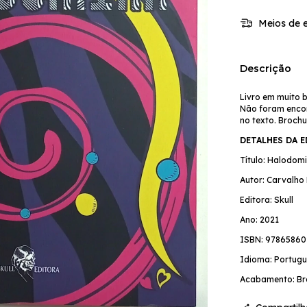
Meios de e
Descrição
Livro em muito 
Não foram encon
no texto. Broch
DETALHES DA 
Título: Halodom
Autor: Carvalho
Editora: Skull
Ano: 2021
ISBN: 9786586
Idioma: Portugu
Acabamento: Br