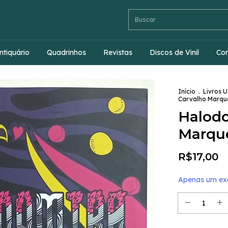
ntiquário
Quadrinhos
Revistas
Discos de Vinil
Co
Início
.
Livros 
Carvalho Marqu
Halodo
Marqu
R$17,00
Apenas um exe