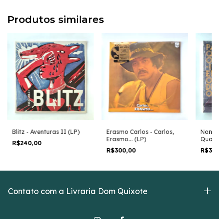
Produtos similares
Blitz - Aventuras II (LP)
Erasmo Carlos - Carlos,
Nando 
Erasmo... (LP)
Quando
R$240,00
Encont
R$300,00
R$36
(LP)
Contato com a Livraria Dom Quixote