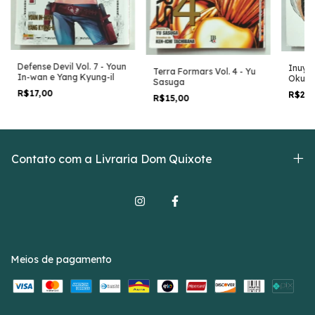
Defense Devil Vol. 7 - Youn
Inuyas
Terra Formars Vol. 4 - Yu
In-wan e Yang Kyung-il
Oku
Sasuga
R$17,00
R$20
R$15,00
Contato com a Livraria Dom Quixote
Meios de pagamento