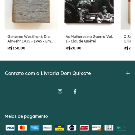
As Mulheres na Guerra Vol.
O Segr
Geheime Westfront: Die
1 - Claude Quétel
Gilles
Abwehr 1935 - 1945 - Em
Alemão - Oscar Reile
R$20,00
R$25
R$150,00
Contato com a Livraria Dom Quixote
Meios de pagamento