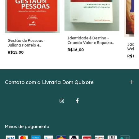
Identidade é Destino -
Gestão de Pessoas -
Criando Valor e Riqueza
Jack D
Juliana Pontelo e
Nos Negócios do Dia-... -
Welch 
R$16,00
Lucineide Cruz
Laurence D. Ackerman
R$15,00
R$18
Contato com a Livraria Dom Quixote
Meios de pagamento