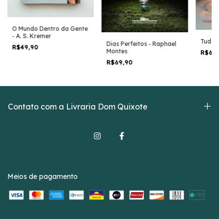
O Mundo Dentro da Gente
- A. S. Kremer
Tudo é
Dias Perfeitos - Raphael
R$49,90
Montes
R$69
R$69,90
Contato com a Livraria Dom Quixote
Meios de pagamento