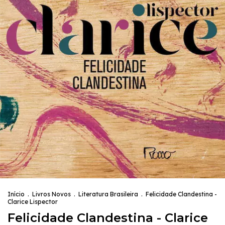
Início
.
Livros Novos
.
Literatura Brasileira
.
Felicidade Clandestina -
Clarice Lispector
Felicidade Clandestina - Clarice