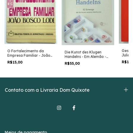
Gestã
O Fortalecimento da
Die Kunst des Klugen
Julian
Empresa Familiar - João
Handelns - Em Alemão -
Lucine
Bosco Lodi
Rolf Dobelli
R$15
R$15,00
R$55,00
Contato com a Livraria Dom Quixote
Meios de pagamento