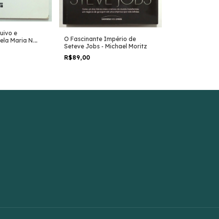
uivo e
Histórias de Ex
O Fascinante Império de
ela Maria N.
Mais Admirados 
Seteve Jobs - Michael Moritz
Lagôas e Outr
R$15,00
R$89,00