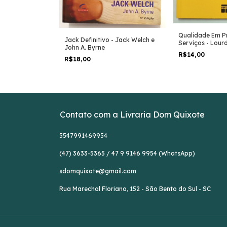
as - Juliana
Qualidade Em P
Jack Definitivo - Jack Welch e
ide Cruz
Serviços - Lour
John A. Byrne
e Outros
R$14,00
R$18,00
Contato com a Livraria Dom Quixote
5547991469954
(47) 3633-5365 / 47 9 9146 9954 (WhatsApp)
sdomquixote@gmail.com
Rua Marechal Floriano, 152 - São Bento do Sul - SC