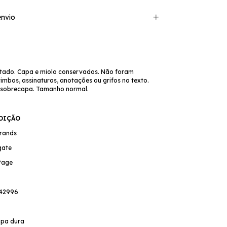
nvio
tado. Capa e miolo conservados. Não foram
mbos, assinaturas, anotações ou grifos no texto.
 sobrecapa. Tamanho normal.
EDIÇÃO
Brands
gate
Page
442996
pa dura