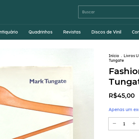
ntiquário
Quadrinhos
Revistas
Discos de Vinil
Co
Início
.
Livros 
Tungate
Fashio
Tunga
R$45,00
Apenas um exe