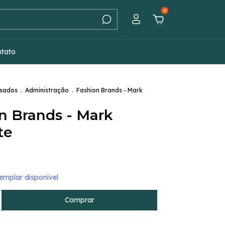
0
ntato
Usados
.
Administração
.
Fashion Brands - Mark
n Brands - Mark
te
mplar disponível