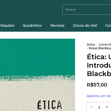
ntiquário
Quadrinhos
Revistas
Discos de Vinil
Co
Início
.
Livros 
- Simon Blackbu
Ética:
Introd
Black
R$57,00
Apenas um exe