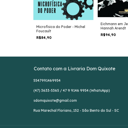
e Inadequada -
Eichmann em Je
o Ventura
Microfísica do Poder - Michel
Hannah Arendt
Foucault
R$94,90
R$84,90
Contato com a Livraria Dom Quixote
5547991469954
(47) 3633-5365 / 47 9 9146 9954 (WhatsApp)
sdomquixote@gmail.com
Rua Marechal Floriano, 152 - São Bento do Sul - SC