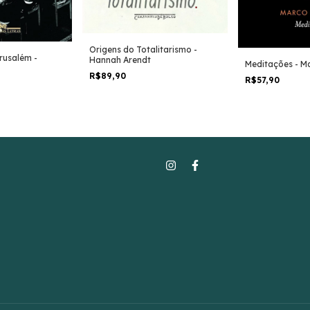
Origens do Totalitarismo -
rusalém -
Hannah Arendt
Meditações - Ma
R$89,90
R$57,90