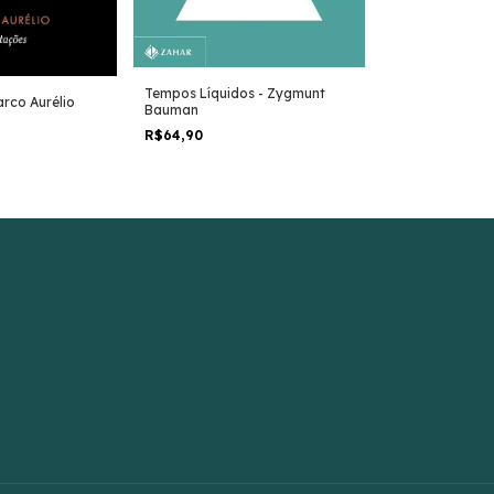
Tempos Líquidos - Zygmunt
Depois do Futu
rco Aurélio
Bauman
"Bifo" Berardi
R$64,90
R$74,90