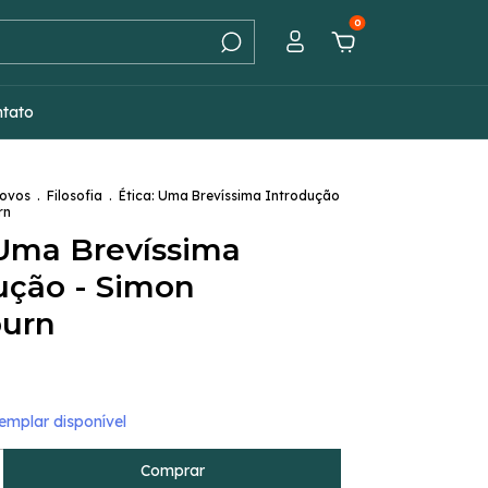
0
ntato
Novos
.
Filosofia
.
Ética: Uma Brevíssima Introdução
rn
 Uma Brevíssima
ução - Simon
burn
mplar disponível