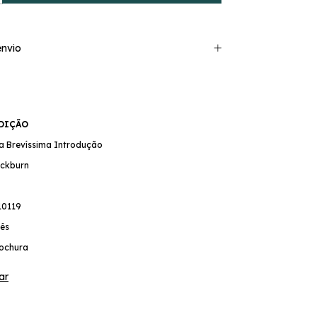
nvio
EDIÇÃO
ma Brevíssima Introdução
ackburn
10119
ês
ochura
ar