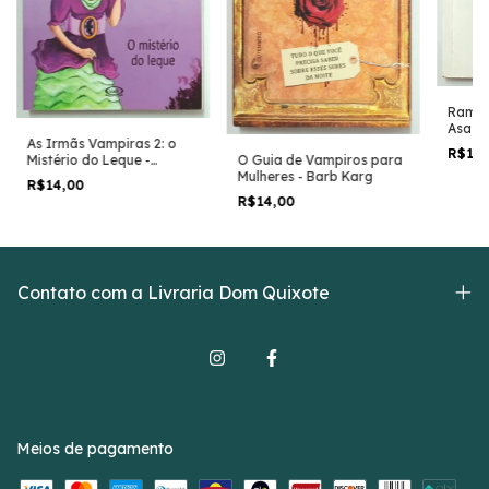
Ramar
Asas d
As Irmãs Vampiras 2: o
T. Har
R$12
O Guia de Vampiros para
Mistério do Leque -
Mulheres - Barb Karg
Franziska Gehm
R$14,00
R$14,00
Contato com a Livraria Dom Quixote
Meios de pagamento