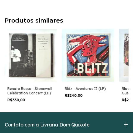
Produtos similares
Renato Russo - Stonewall
Blitz - Aventuras II (LP)
Black 
Celebration Concert (LP)
Gus Vo
R$240,00
Macac
R$330,00
R$24
Contato com a Livraria Dom Quixote