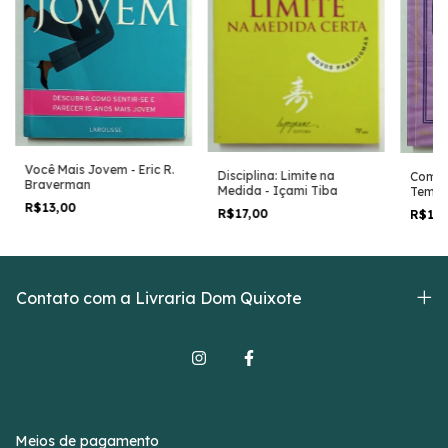
Você Mais Jovem - Eric R.
Disciplina: Limite na
Como 
Braverman
Medida - Içami Tiba
Tempo
Financ
R$13,00
R$17,00
R$15
Hermé
Contato com a Livraria Dom Quixote
Meios de pagamento