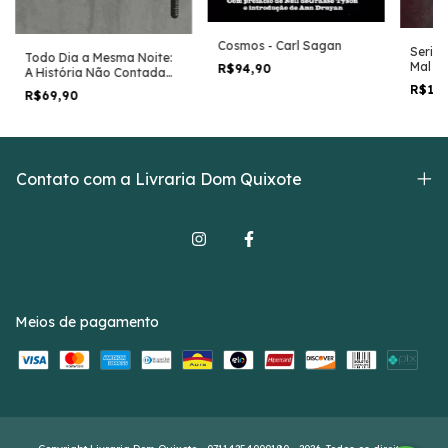
Cosmos - Carl Sagan
Seria 
Todo Dia a Mesma Noite:
Mal - 
R$94,90
A História Não Contada
da Boate Kiss - Daniela
R$11
R$69,90
Arbex
Contato com a Livraria Dom Quixote
Meios de pagamento