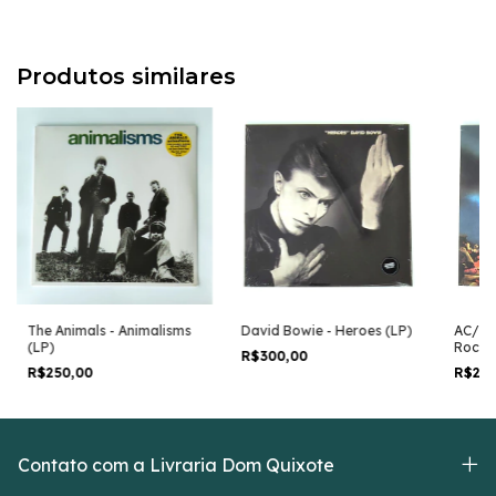
Produtos similares
The Animals - Animalisms
David Bowie - Heroes (LP)
AC/DC 
(LP)
Rock 
R$300,00
R$250,00
R$29
Contato com a Livraria Dom Quixote