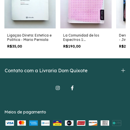
La Comunidad de los
Ligaçao Direta: Estetica e
Derrid
Espectros 1:
Politica - Mario Perniola
- Jim 
Antropotecnia - Em
- em 
R$190,00
R$35,00
R$29
Espanhol - Fabian
Ludueña Romandini
Contato com a Livraria Dom Quixote
Meios de pagamento