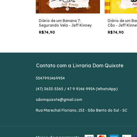
Diário de um Banana 7:
Diário de um Ba
nana 9: Caindo
Segurando Vela - Jeff Kinney
Cão - Jeff Kinne
f Kinney
R$74,90
R$74,90
Contato com a Livraria Dom Quixote
5547991469954
(47) 3633-5365 / 47 9 9146 9954 (WhatsApp)
sdomquixote@gmail.com
Rua Marechal Floriano, 152 - São Bento do Sul - SC