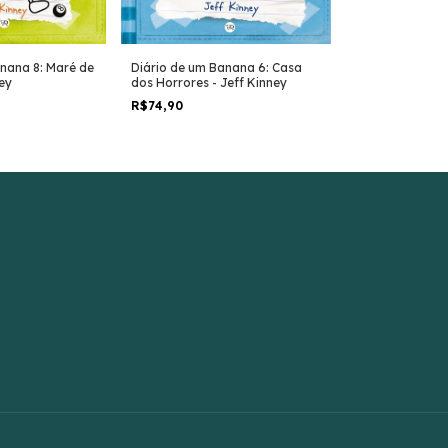
nana 8: Maré de
Diário de um Banana 6: Casa
Diário de um B
ney
dos Horrores - Jeff Kinney
Tempos - Jeff 
R$74,90
R$74,90