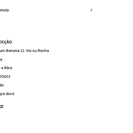
nvio
EDIÇÃO
e um Banana 11: Vai ou Racha
ey
 e Riba
00601
ês
pa dura
ar