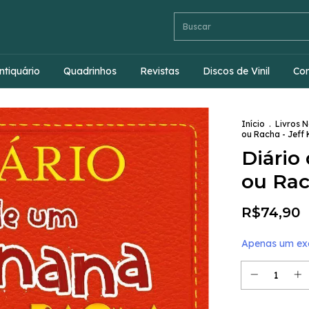
ntiquário
Quadrinhos
Revistas
Discos de Vinil
Co
Início
.
Livros 
ou Racha - Jeff 
Diário
ou Rac
R$74,90
Apenas um exe