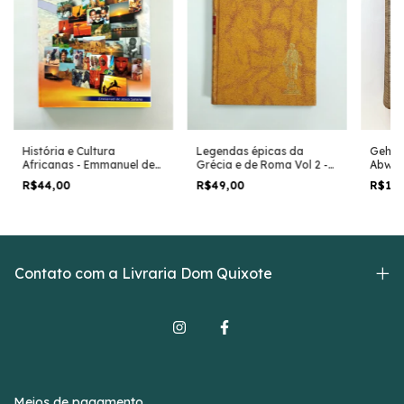
História e Cultura
Legendas épicas da
Gehei
Africanas - Emmanuel de
Grécia e de Roma Vol 2 -
Abwehr
Jesus Saraiva
Gustav Schwab
Alemão
R$44,00
R$49,00
R$15
Contato com a Livraria Dom Quixote
Meios de pagamento