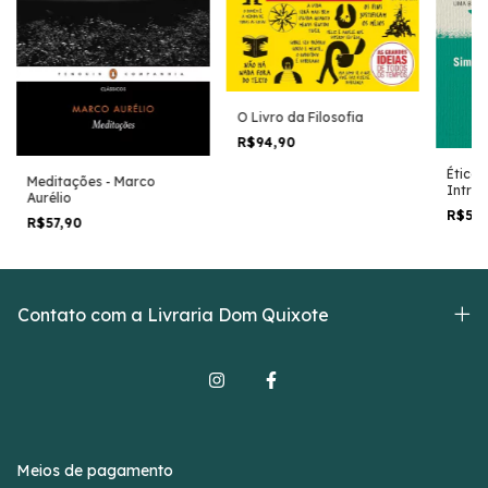
O Livro da Filosofia
R$94,90
Ética:
Meditações - Marco
Intro
Aurélio
Black
R$57
R$57,90
Contato com a Livraria Dom Quixote
Meios de pagamento