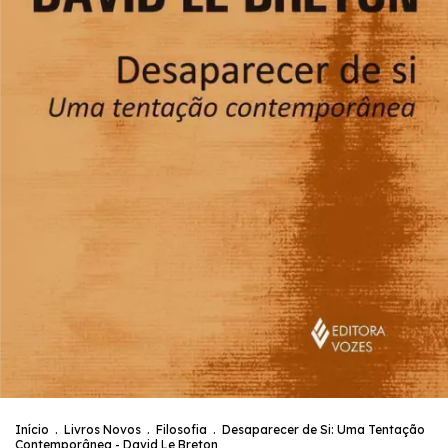
Início
.
Livros Novos
.
Filosofia
.
Desaparecer de Si: Uma Tentação
Contemporânea - David Le Breton