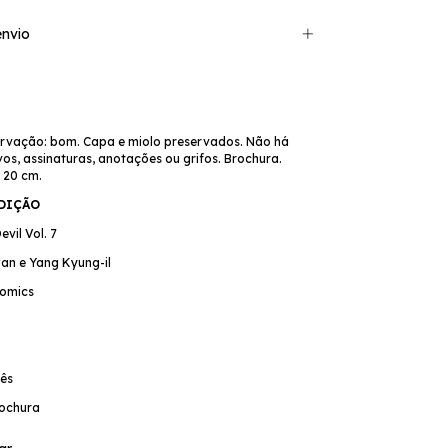
nvio
rvação: bom. Capa e miolo preservados. Não há
os, assinaturas, anotações ou grifos. Brochura.
 20 cm.
EDIÇÃO
evil Vol. 7
wan e Yang Kyung-il
Comics
ês
ochura