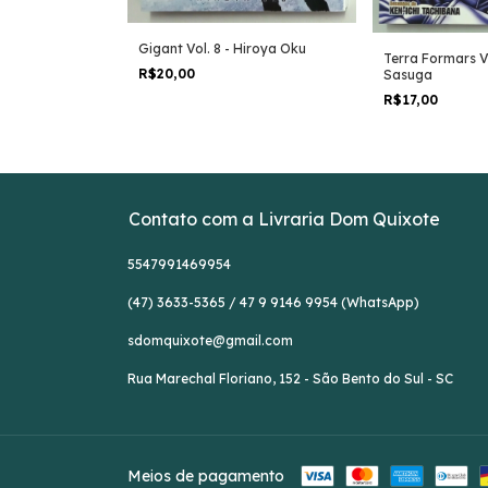
Gigant Vol. 8 - Hiroya Oku
. 5 - Youn In-
Terra Formars Vo
g-il
R$20,00
Sasuga
R$17,00
Contato com a Livraria Dom Quixote
5547991469954
(47) 3633-5365 / 47 9 9146 9954 (WhatsApp)
sdomquixote@gmail.com
Rua Marechal Floriano, 152 - São Bento do Sul - SC
Meios de pagamento