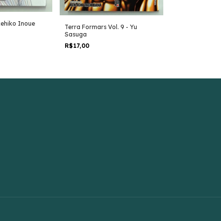
Inuyashiki Vol.
akehiko Inoue
Terra Formars Vol. 9 - Yu
R$20,00
Sasuga
R$17,00