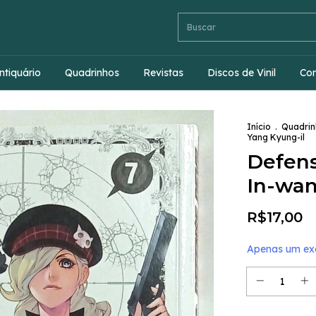
ntiquário
Quadrinhos
Revistas
Discos de Vinil
Co
Início
.
Quadrin
Yang Kyung-il
Defens
In-wan
R$17,00
Apenas um exe