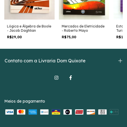
Mercados de Eletricidade
Estati
Lógica e Álgebra de Boole
- Roberto Mayo
Turism
- Jacob Daghlian
Franc
R$75,00
R$15
R$29,00
Contato com a Livraria Dom Quixote
Meios de pagamento