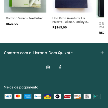
Voltar a Viver - Joe Fisher
Una Gran Aventura: La
Muerte - Alice A. Bailey e
O Nasc
R$22,00
Djwhal Khul - Em Espanhol
Roseli
R$165,00
R$18
Contato com a Livraria Dom Quixote
Meios de pagamento