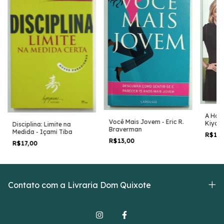
A Hora
Você Mais Jovem - Eric R.
Kiyos
Disciplina: Limite na
Braverman
Medida - Içami Tiba
R$19
R$13,00
R$17,00
Contato com a Livraria Dom Quixote