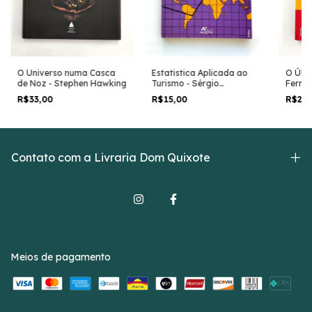
Estatistica Aplicada ao
O Últ
O Universo numa Casca
Turismo - Sérgio
Fermat
de Noz - Stephen Hawking
Francisco Costa
R$15,00
R$27
R$33,00
Contato com a Livraria Dom Quixote
Meios de pagamento