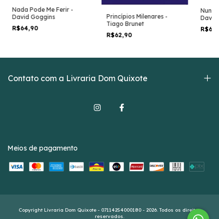
Nada Pode Me Ferir -
Nunca 
Princípios Milenares -
David Goggins
David
Tiago Brunet
R$64,90
R$64
R$62,90
Contato com a Livraria Dom Quixote
Meios de pagamento
Copyright Livraria Dom Quixote - 07114254000180 - 2026. Todos os direitos
reservados.