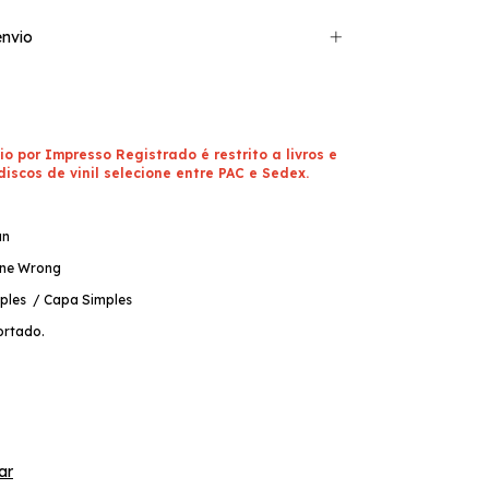
nvio
io por Impresso Registrado é restrito a livros e
discos de vinil selecione entre PAC e Sedex.
an
one Wrong
ples / Capa Simples
ortado.
ar