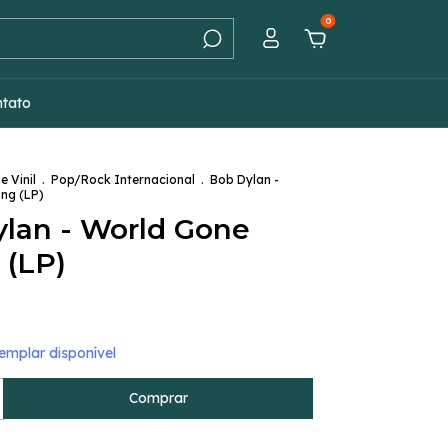
0
ntato
e Vinil
.
Pop/Rock Internacional
.
Bob Dylan -
ng (LP)
lan - World Gone
 (LP)
mplar disponível