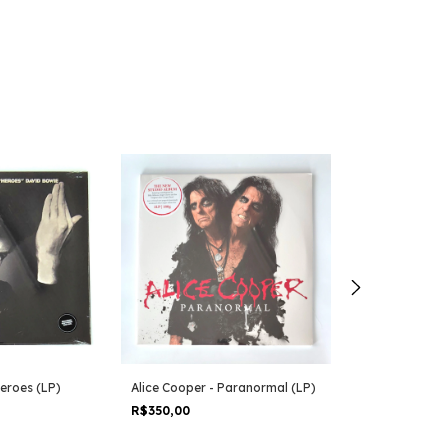
eroes (LP)
Alice Cooper - Paranormal (LP)
Iron Maiden - 
The Beast (LP)
R$350,00
R$280,00