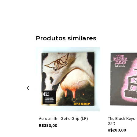
Produtos similares
rtual XI (LP)
Aerosmith - Get a Grip (LP)
The Black Keys -
(LP)
R$380,00
R$280,00