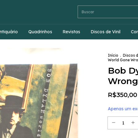
ntiquário
Quadrinhos
Revistas
Discos de Vinil
Co
Início
.
Discos d
World Gone Wro
Bob Dy
Wrong
R$350,00
Apenas um exe