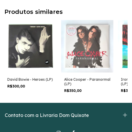
Produtos similares
David Bowie - Heroes (LP)
Alice Cooper - Paranormal
Iron M
(LP)
(LP)
R$300,00
R$350,00
R$38
Contato com a Livraria Dom Quixote