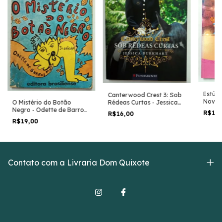
Estúd
Canterwood Crest 3: Sob
Nova E
Rédeas Curtas - Jessica
O Mistério do Botão
Marso
Burkhart
Negro - Odette de Barros
R$13
R$16,00
Mott
R$19,00
Contato com a Livraria Dom Quixote