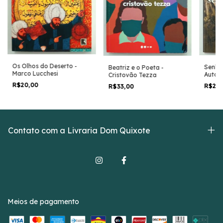
Os Olhos do Deserto -
Senhor
Beatriz e o Poeta -
Marco Lucchesi
Autog
Cristovão Tezza
José K
R$20,00
R$25
R$33,00
Contato com a Livraria Dom Quixote
Meios de pagamento