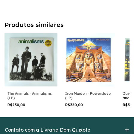
Produtos similares
The Animals - Animalisms
Iron Maiden - Powerslave
David 
(LP)
(LP)
and Fa
and th
R$250,00
R$320,00
R$30
(LP)
Contato com a Livraria Dom Quixote