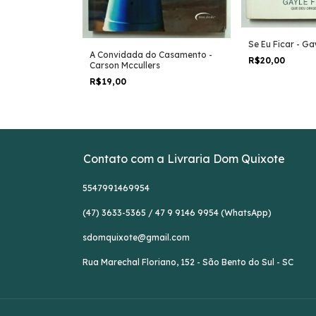
stepe -
Se Eu Ficar - G
A Convidada do Casamento -
R$20,00
Carson Mccullers
R$19,00
Contato com a Livraria Dom Quixote
5547991469954
(47) 3633-5365 / 47 9 9146 9954 (WhatsApp)
sdomquixote@gmail.com
Rua Marechal Floriano, 152 - São Bento do Sul - SC