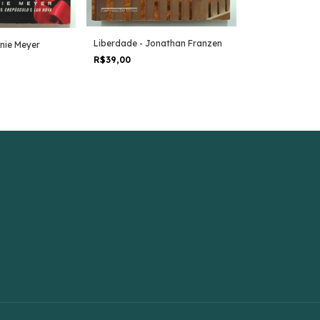
Liberdade - Jonathan Franzen
enie Meyer
O Último Jurad
R$39,00
Grisham
R$16,00