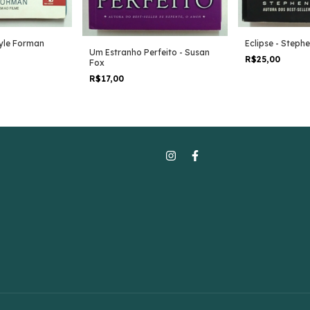
Eclipse - Steph
ayle Forman
Um Estranho Perfeito - Susan
R$25,00
Fox
R$17,00