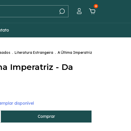
0
ntato
Usados
.
Literatura Estrangeira
.
A Última Imperatriz
ma Imperatriz - Da
mplar disponível