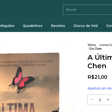
ntiquário
Quadrinhos
Revistas
Discos de Vinil
Co
Início
.
Livros 
- Da Chen
A Últi
Chen
R$21,00
Apenas um exe