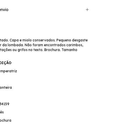
nvio
tado. Capa e miolo conservados. Pequeno desgaste
or da lombada. Não foram encontrados carimbos,
otações ou grifos no texto. Brochura. Tamanho
EDIÇÃO
 Imperatriz
onteira
34159
ês
ochura