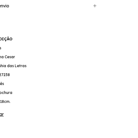
nvio
EDIÇÃO
s
ina Cesar
hia das Letras
27238
ês
ochura
 18cm.
ar