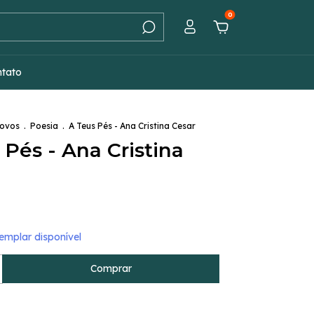
0
ntato
Novos
.
Poesia
.
A Teus Pés - Ana Cristina Cesar
 Pés - Ana Cristina
mplar disponível