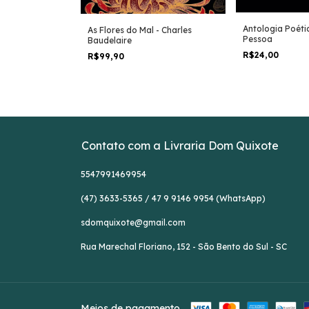
- John Milton
Antologia Poéti
As Flores do Mal - Charles
Pessoa
Baudelaire
R$24,00
R$99,90
Contato com a Livraria Dom Quixote
5547991469954
(47) 3633-5365 / 47 9 9146 9954 (WhatsApp)
sdomquixote@gmail.com
Rua Marechal Floriano, 152 - São Bento do Sul - SC
Meios de pagamento