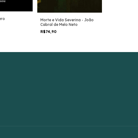
ero
Ilíada - Homer
Morte e Vida Severina - João
Cabral de Melo Neto
R$79,90
R$74,90