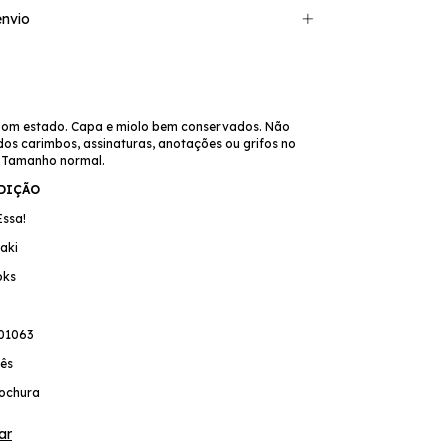
nvio
bom estado. Capa e miolo bem conservados. Não
os carimbos, assinaturas, anotações ou grifos no
. Tamanho normal.
EDIÇÃO
Essa!
aki
oks
01063
ês
ochura
ar