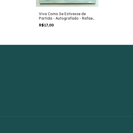
Pais, Filhos e Ci
Viva Como Se Estivesse de
Gladis Brun
Partida - Autografado - Rafael
R$13,00
Henzel
R$17,00