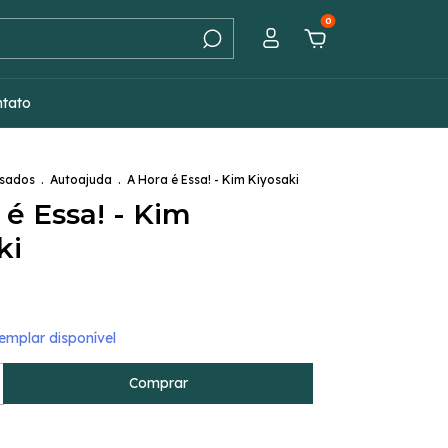
0
ntato
Usados
.
Autoajuda
.
A Hora é Essa! - Kim Kiyosaki
 é Essa! - Kim
ki
mplar disponível