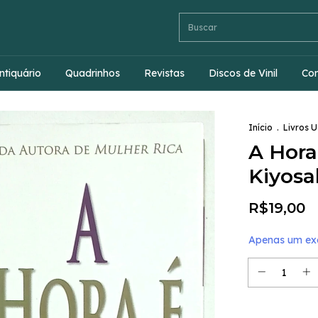
ntiquário
Quadrinhos
Revistas
Discos de Vinil
Co
Início
.
Livros 
A Hora
Kiyosa
R$19,00
Apenas um exe