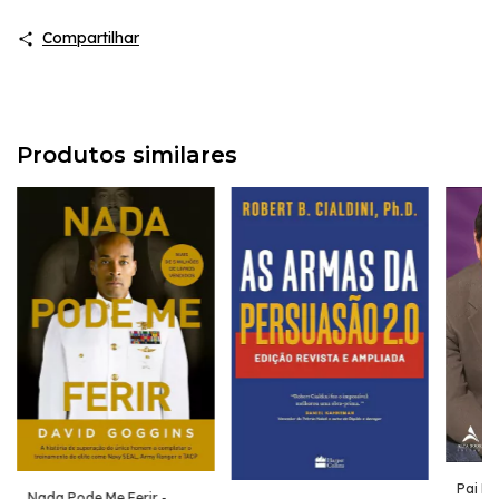
Compartilhar
Produtos similares
Pai Ri
Nada Pode Me Ferir -