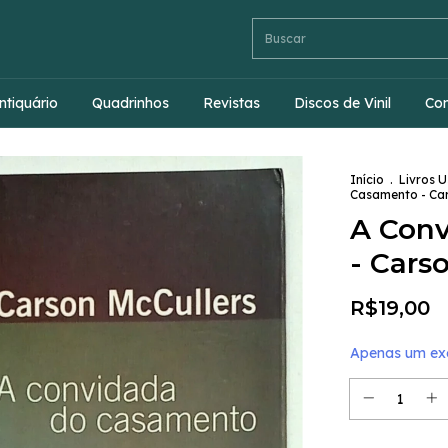
ntiquário
Quadrinhos
Revistas
Discos de Vinil
Co
Início
.
Livros 
Casamento - Car
A Con
- Cars
R$19,00
Apenas um exe