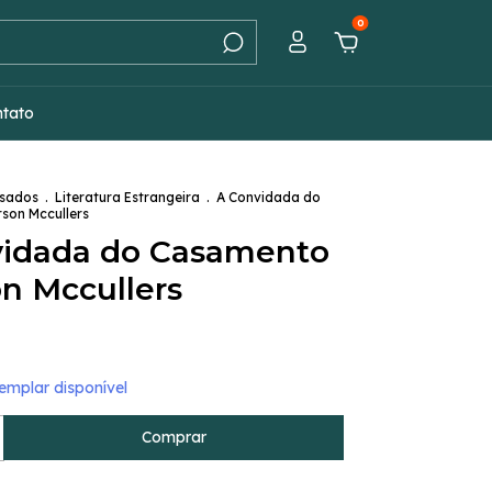
0
ntato
Usados
.
Literatura Estrangeira
.
A Convidada do
son Mccullers
vidada do Casamento
on Mccullers
mplar disponível