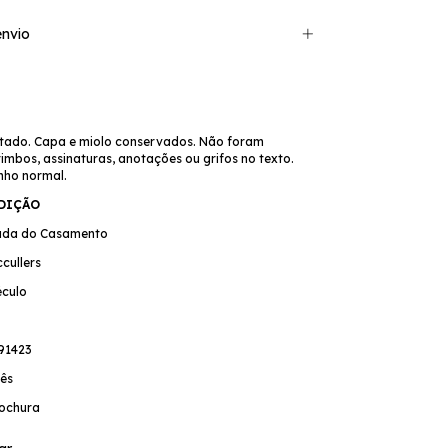
nvio
tado. Capa e miolo conservados. Não foram
mbos, assinaturas, anotações ou grifos no texto.
nho normal.
EDIÇÃO
dada do Casamento
cullers
éculo
91423
ês
ochura