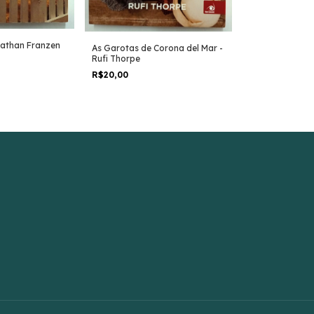
nathan Franzen
As Garotas de Corona del Mar -
A Primeira Luz
Rufi Thorpe
Thrity Umrigar
R$20,00
R$16,00