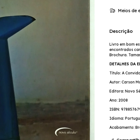
Meios de e
Descrição
Livro em bom es
encontrados cari
Brochura. Tama
DETALHES DA 
Título: A Convi
Autor: Carson Mc
Editora: Novo S
Ano: 2008
ISBN: 97885767
Idioma: Portugu
Acabamento: Br