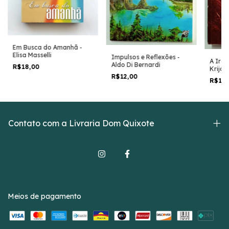
Em Busca do Amanhã -
Elisa Masselli
Impulsos e Reflexões -
A Ira 
Aldo Di Bernardi
R$18,00
Krija
R$12,00
R$18
Contato com a Livraria Dom Quixote
Meios de pagamento