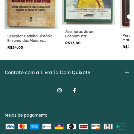
Aventuras de um
Perso
Economista:
Scorpions: Minha História
Marca
Autobiografia Científica -
Em uma das Maiores
R$13,00
Marle
Franco Modigliani
Bandas e Todos os
R$13
R$24,00
Tempos - Herman Rarebel
e Michael Krikorian
Contato com a Livraria Dom Quixote
Meios de pagamento