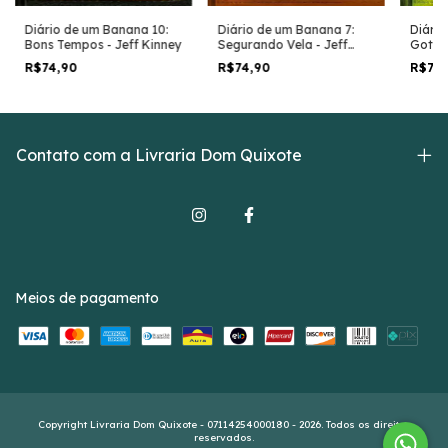
Diário de um Banana 7:
Diário
Diário de um Banana 10:
Segurando Vela - Jeff
Gota D
Bons Tempos - Jeff Kinney
Kinney
R$74,90
R$74
R$74,90
Contato com a Livraria Dom Quixote
Meios de pagamento
Copyright Livraria Dom Quixote - 07114254000180 - 2026. Todos os direitos
reservados.