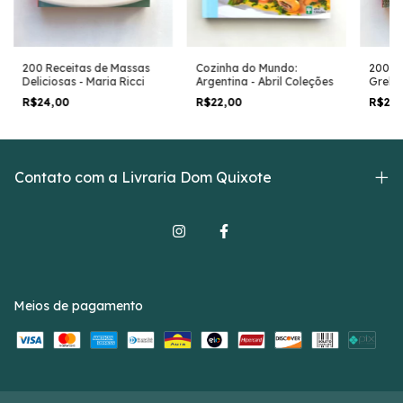
Cozinha do Mundo:
200 Re
200 Receitas de Massas
Argentina - Abril Coleções
Grelha
Deliciosas - Maria Ricci
Louise
R$22,00
R$24
R$24,00
Contato com a Livraria Dom Quixote
Meios de pagamento