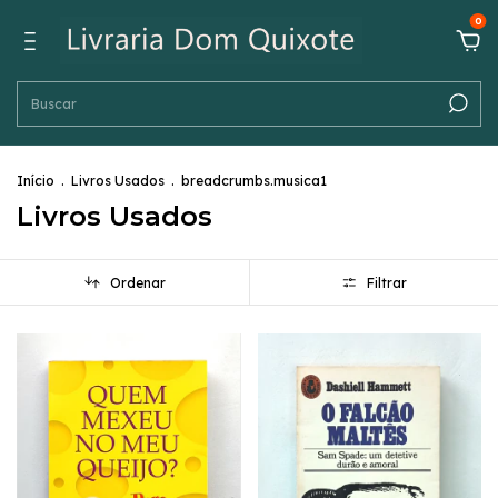
0
Início
.
Livros Usados
.
breadcrumbs.musica1
Livros Usados
Ordenar
Filtrar